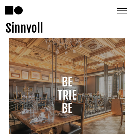
Sinnvoll
BE
TRIE
BE