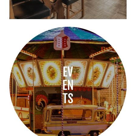
EV
EN
TS