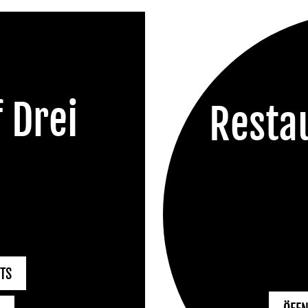
 Drei
Resta
TS