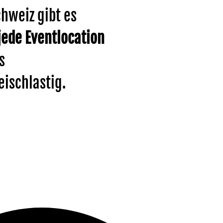
chweiz gibt es
jede Eventlocation
s
ischlastig.