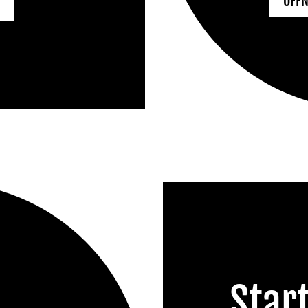
ÖFFN
Star