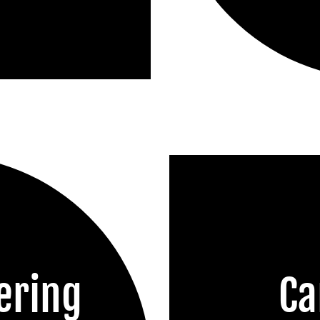
ering
Ca