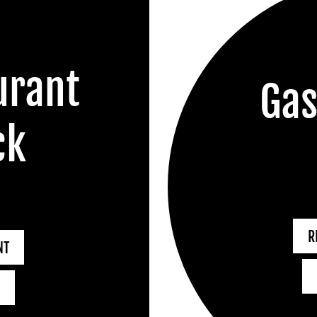
urant
Gas
ck
R
NT